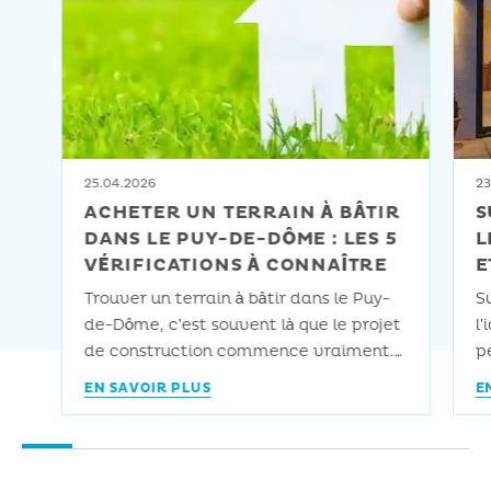
25.04.2026
23
ACHETER UN TERRAIN À BÂTIR
S
DANS LE PUY-DE-DÔME : LES 5
L
VÉRIFICATIONS À CONNAÎTRE
E
Trouver un terrain à bâtir dans le Puy-
S
de-Dôme, c’est souvent là que le projet
l’
de construction commence vraiment.
pe
Et c’est aussi là que les premières
le
EN SAVOIR PLUS
E
erreurs se commettent avant même
s
d’avoir parlé à un architecte ou à un
s
maître d’œuvre. On le voit
d
régulièrement : un client arrive avec un
r