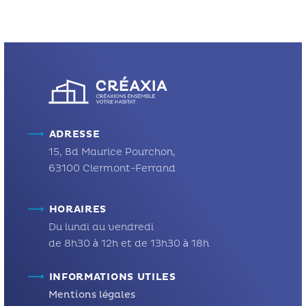
terrain qu’il vient de signer, […]
q
c
ADRESSE
15, Bd Maurice Pourchon,
63100 Clermont-Ferrand
HORAIRES
Du lundi au vendredi
de 8h30 à 12h et de 13h30 à 18h
INFORMATIONS UTILES
Mentions légales