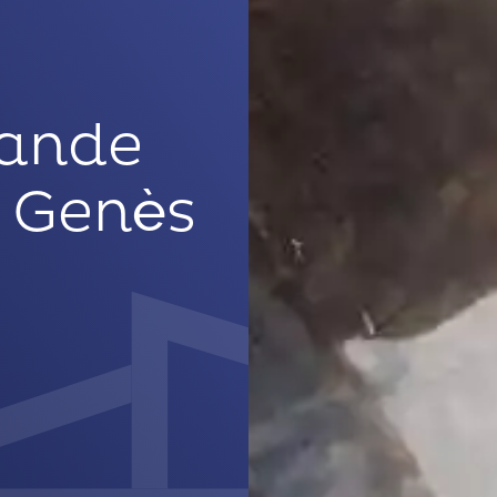
rande
t Genès