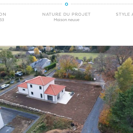
ION
NATURE DU PROJET
STYLE
63
Maison neuve