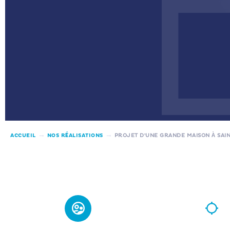
→
→
ACCUEIL
NOS RÉALISATIONS
PROJET D’UNE GRANDE MAISON À SAI