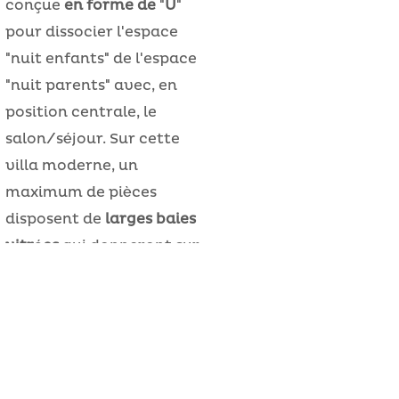
conçue
en forme de "U"
pour dissocier l'espace
"nuit enfants" de l'espace
"nuit parents" avec, en
position centrale, le
salon/séjour. Sur cette
villa moderne, un
maximum de pièces
disposent de
larges baies
vitrées
qui donneront sur
la belle
piscine extérieure
et offrant ainsi un belle
luminosité.
Nous sommes impatients
de démarrer la mise en