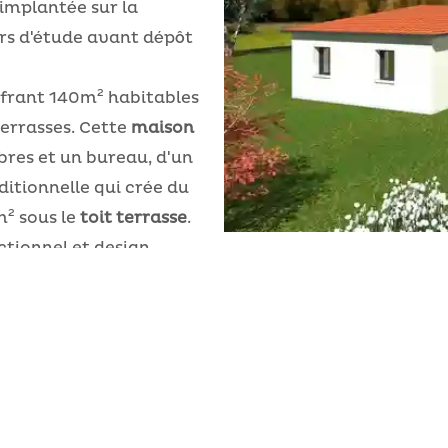
implantée sur la
urs d'étude avant dépôt
offrant 140m² habitables
terrasses. Cette
maison
res et un bureau, d'un
itionnelle qui crée du
m² sous le
toit terrasse
.
ionnel et design,
ées...
ce projet sur-mesure
!