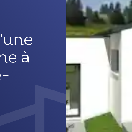
’une
ne à
e-