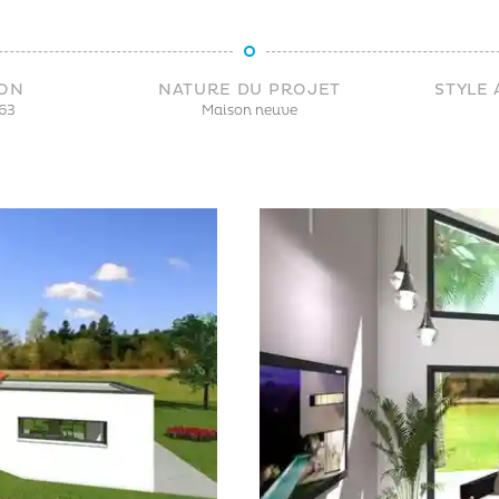
ION
NATURE DU PROJET
STYLE
63
Maison neuve