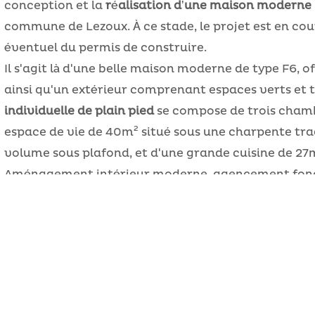
conception et la
réalisation d’une maison moderne
commune de Lezoux. À ce stade, le projet est en co
éventuel du permis de construire.
Il s'agit là d'une belle maison moderne de type F6, 
ainsi qu'un extérieur comprenant espaces verts et 
individuelle de plain pied
se compose de trois chamb
espace de vie de 40m² situé sous une charpente trad
volume sous plafond, et d'une grande cuisine de 27
Aménagement intérieur moderne, agencement fonct
luminosité de toute part apportée par les baies vitr
s'inscrit parfaitement dans les tendances actuelles 
RETOUR À LA PAGE PRECÉDENTE