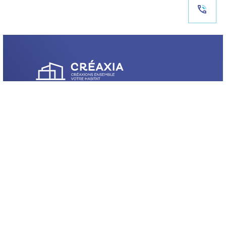
ADRESSE
15, Bd Maurice Pourchon,
63100 Clermont-Ferrand
HORAIRES
Du lundi au vendredi
de 8h30 à 12h et de 13h30 à 18h
INFORMATIONS UTILES
Mentions légales