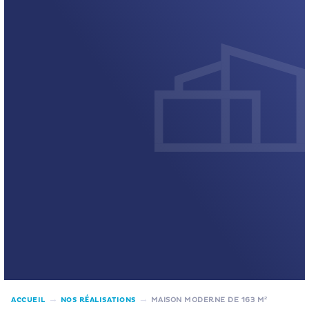
→
→
ACCUEIL
NOS RÉALISATIONS
MAISON MODERNE DE 163 M²