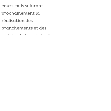
cours, puis suivront
prochainement la
réalisation des
branchements et des
enduits de façade. La fin
prévisionnelle des
travaux est prévue pour
novembre 2019, nous
avons hâte !
RETOUR À LA PAGE PRECÉDENTE