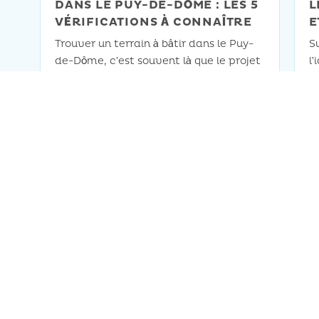
DANS LE PUY-DE-DÔME : LES 5
L
VÉRIFICATIONS À CONNAÎTRE
E
Trouver un terrain à bâtir dans le Puy-
S
de-Dôme, c’est souvent là que le projet
l’
de construction commence vraiment.
pe
Et c’est aussi là que les premières
le
EN SAVOIR PLUS
E
erreurs se commettent avant même
s
d’avoir parlé à un architecte ou à un
s
maître d’œuvre. On le voit
d
régulièrement : un client arrive avec un
r
terrain qu’il vient de signer, […]
q
c
ADRESSE