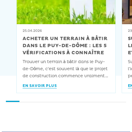
25.04.2026
23
ACHETER UN TERRAIN À BÂTIR
S
DANS LE PUY-DE-DÔME : LES 5
L
VÉRIFICATIONS À CONNAÎTRE
E
Trouver un terrain à bâtir dans le Puy-
S
de-Dôme, c’est souvent là que le projet
l’
de construction commence vraiment.
pe
Et c’est aussi là que les premières
le
EN SAVOIR PLUS
E
erreurs se commettent avant même
s
d’avoir parlé à un architecte ou à un
s
maître d’œuvre. On le voit
d
régulièrement : un client arrive avec un
r
terrain qu’il vient de signer, […]
q
c