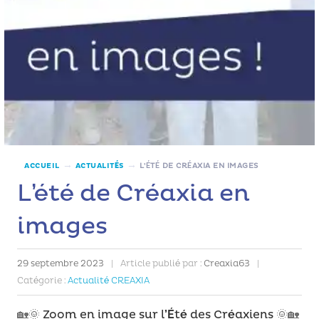
→
→
ACCUEIL
ACTUALITÉS
L’ÉTÉ DE CRÉAXIA EN IMAGES
L’été de Créaxia en
images
29 septembre 2023
|
Article publié par :
Creaxia63
|
Catégorie :
Actualité CREAXIA
🏡🌞
Zoom en image sur l’Été des Créaxiens
🌞🏡