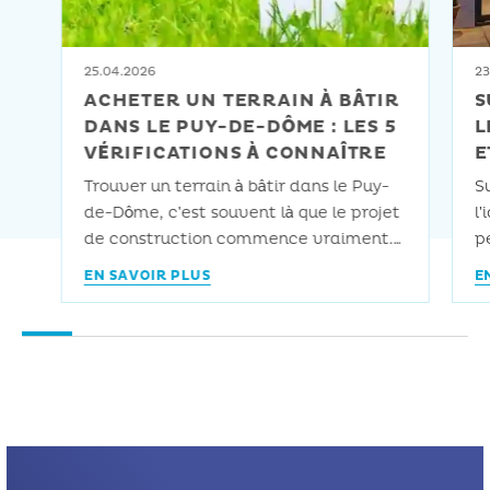
25.04.2026
23
ACHETER UN TERRAIN À BÂTIR
S
DANS LE PUY-DE-DÔME : LES 5
L
VÉRIFICATIONS À CONNAÎTRE
E
Trouver un terrain à bâtir dans le Puy-
S
de-Dôme, c’est souvent là que le projet
l’
de construction commence vraiment.
pe
Et c’est aussi là que les premières
le
EN SAVOIR PLUS
E
erreurs se commettent avant même
s
d’avoir parlé à un architecte ou à un
s
maître d’œuvre. On le voit
d
régulièrement : un client arrive avec un
r
terrain qu’il vient de signer, […]
q
c