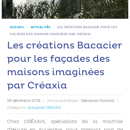
→
→
ACCUEIL
ACTUALITÉS
LES CRÉATIONS BACACIER POUR LES
FAÇADES DES MAISONS IMAGINÉES PAR CRÉAXIA
Les créations Bacacier
pour les façades des
maisons imaginées
par Créaxia
28 décembre 2018
|
Article publié par :
Sébastien Rolland
|
Catégorie :
Actualité CREAXIA
Chez CRÉAXIA, spécialiste de la maitrise
d’œuvre en Auvergne, nous prenons soin de