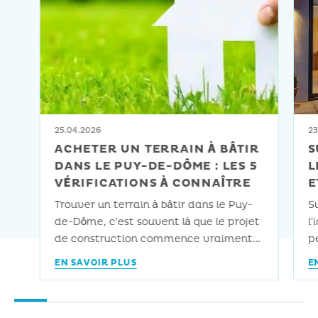
25.04.2026
23
ACHETER UN TERRAIN À BÂTIR
S
DANS LE PUY-DE-DÔME : LES 5
L
VÉRIFICATIONS À CONNAÎTRE
E
Trouver un terrain à bâtir dans le Puy-
S
de-Dôme, c’est souvent là que le projet
l’
de construction commence vraiment.
pe
Et c’est aussi là que les premières
le
EN SAVOIR PLUS
E
erreurs se commettent avant même
s
d’avoir parlé à un architecte ou à un
s
maître d’œuvre. On le voit
d