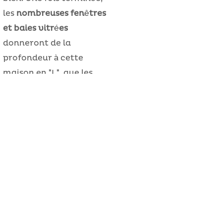
les
nombreuses fenêtres
et baies vitrées
donneront de la
profondeur à cette
maison en "L", que les
propriétaires ont décidé
d'agrémenter d'une
piscine
.
Créaxia s'assure que tous
les artisans et les
entreprises sélectionnés
pour la réalisation sont à
l'oeuvre afin de
réceptionner ce chantier
dès le premier trimestre